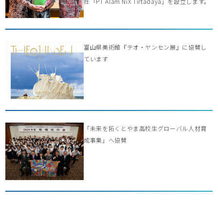
社「PT Alam NiX Tirtadaya」を設立します。
富山県美術館『テオ・ヤンセン展』に協賛し
ています
「未来を拓くとやま高校生グローバル人材育
成事業」へ協賛