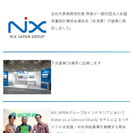
当社代表取締役社長 市森が一般社団法人全国
測量設計業協会連合会（全測連）の理事に就
任しました。
下水道展’26東京に出展します
NiX JAPANグループはインドネシアにおいて
Water as a Service (WaaS) モデルによるリサ
イクル水処理・中水供給事業を展開する新会