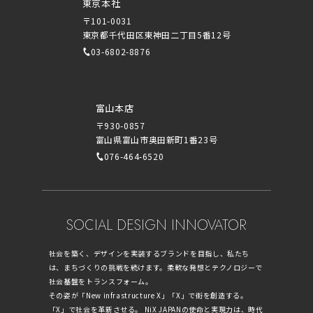
東京本社
〒101-0031
東京都千代田区東神田二丁目5番12号
03-6802-8876
富山本店
〒930-0857
富山県富山市奥田新町1番23号
076-464-6520
SOCIAL DESIGN INNOVATOR
社会を築く、デザインを実装するブランドを目指し、私たち
は、まちづくりの挑戦を続けます。柔軟な発想とテクノロジーで
社会基盤をトランスフォーム。
その姿が「New infrastructure X」「X」で街を創造する。
「X」で社会を革新させる。 NiX JAPANの使命と実現力は、時代