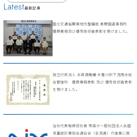
Latest
最新記事
国土交通省関東地方整備局 長野国道事務所
優良業務及び優秀技術者表彰を受けました。
独立行政法人 水資源機構 木曽川中下流用水総
合管理所 優良業務表彰 及び 優秀技術者表彰
を受けました。
当社代表取締役社長 市森が一般社団法人全国
測量設計業協会連合会（全測連）の理事に就