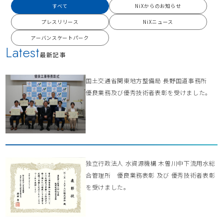
すべて
NiXからのお知らせ
プレスリリース
NiXニュース
アーバンスケートパーク
Latest
最新記事
国土交通省関東地方整備局 長野国道事務所
優良業務及び優秀技術者表彰を受けました。
独立行政法人 水資源機構 木曽川中下流用水総
合管理所 優良業務表彰 及び 優秀技術者表彰
を受けました。