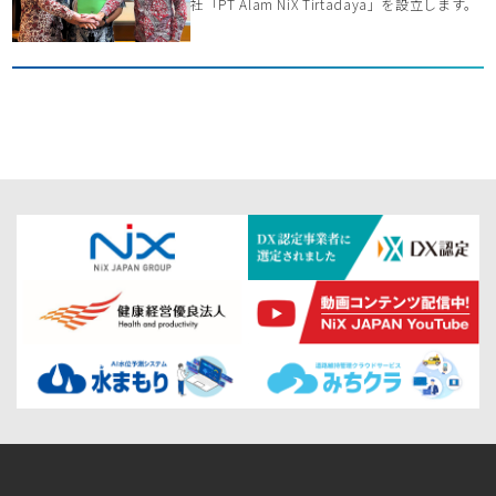
社「PT Alam NiX Tirtadaya」を設立します。