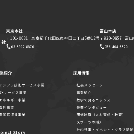
東京本社
富山本店
〒101-0031
東京都千代田区東神田二丁目5番12号
〒930-0857
富山
03-6802-8876
076-464-6520
業紹介
採用情報
インフラ技術サービス事業
社長メッセージ
DXサービス事業
事業紹介
エネルギー事業
数字で見るニックス
海外事業
先輩インタビュー
産学官連携事業
研修制度（人材育成・教育）
スポーツのNiX
社内行事・イベント・クラブ活動
roject Story