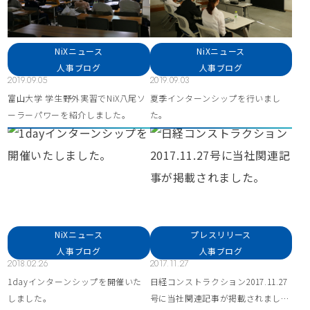
NiXニュース
NiXニュース
人事ブログ
人事ブログ
2019.09.05
2019.09.03
富山大学 学生野外実習でNiX八尾ソ
夏季インターンシップを行いまし
ーラーパワーを紹介しました。
た。
NiXニュース
プレスリリース
人事ブログ
人事ブログ
2018.02.26
2017.11.27
1dayインターンシップを開催いた
日経コンストラクション2017.11.27
しました。
号に当社関連記事が掲載されまし