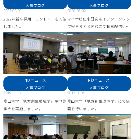
人事ブログ
人事ブログ
2021.03.01
2020.06.02
2022年新卒採用 エントリーを開始
マイナビ仕事研究＆インターンシッ
しました。
プＷＥＢＥＸＰＯにて動画配信いた
します（2022年卒業予定）
NiXニュース
NiXニュース
人事ブログ
人事ブログ
2019.11.13
2019.11.05
富山大学「地方創生環境学」現地見
富山大学「地方創生環境学」にて講
学会を実施しました。
義を行いました。