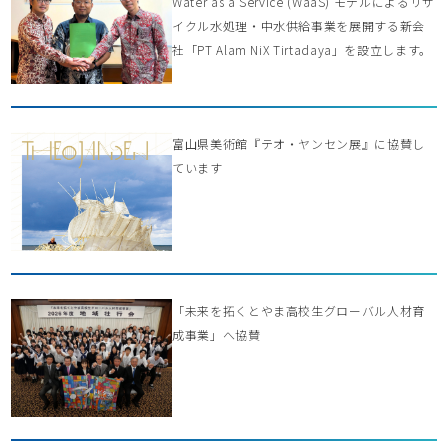
Water as a Service (WaaS) モデルによるリサ
イクル水処理・中水供給事業を展開する新会
社「PT Alam NiX Tirtadaya」を設立します。
富山県美術館『テオ・ヤンセン展』に協賛し
ています
「未来を拓くとやま高校生グローバル人材育
成事業」へ協賛