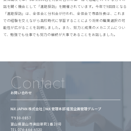
話を聞く機会として「進路探訪」を開催されています。今年で9回目となる
「進路探訪」は、全体会と分科会が行われ、全体会で市森社長は、これま
での経験を交えながら高校時代に学習することにより将来の職業選択の可
能性が広がることを説明しました。また、努力と成果のメカニズムについ
て、勉強でも仕事でも努力の継続が大事であることをお話しました。
Contact
お問い合わせ
NiX JAPAN 株式会社 | NiX 管理本部 経営企画管理グループ
〒930-0857
富山県富山市奥田新町1番23号
TEL.076-464-6520