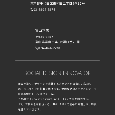
東京都千代田区東神田二丁目5番12号
03-6802-8876
富山本店
〒930-0857
富山県富山市奥田新町1番23号
076-464-6520
SOCIAL DESIGN INNOVATOR
社会を築く、デザインを実装するブランドを目指し、私たち
は、まちづくりの挑戦を続けます。柔軟な発想とテクノロジーで
社会基盤をトランスフォーム。
その姿が「New infrastructure X」「X」で街を創造する。
「X」で社会を革新させる。 NiX JAPANの使命と実現力は、時代
を超えていきます。