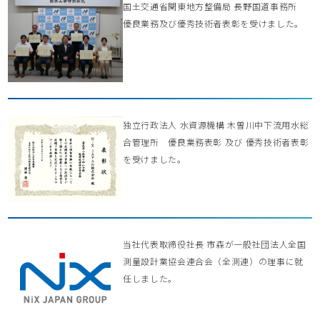
国土交通省関東地方整備局 長野国道事務所
優良業務及び優秀技術者表彰を受けました。
独立行政法人 水資源機構 木曽川中下流用水総
合管理所 優良業務表彰 及び 優秀技術者表彰
を受けました。
当社代表取締役社長 市森が一般社団法人全国
測量設計業協会連合会（全測連）の理事に就
任しました。