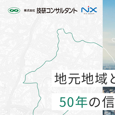
地元地域
50年
の